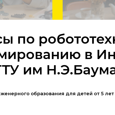
сы по робототех
ммированию в И
ТУ им Н.Э.Баум
женерного образования для детей от 5 лет