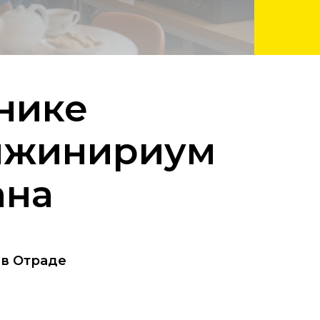
нике
нжинириум
ана
 в Отраде