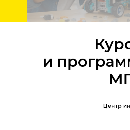
Кур
и програ
МГ
Центр ин